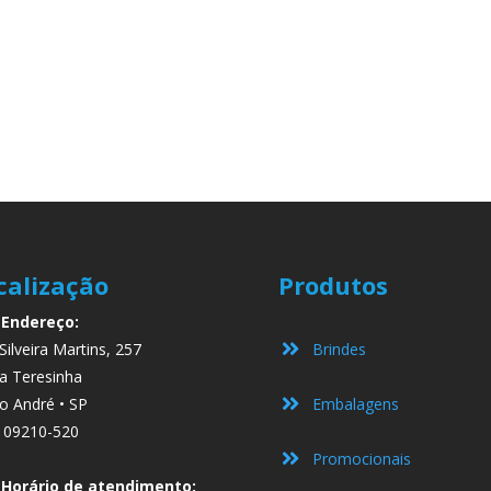
calização
Produtos
Endereço:
Silveira Martins, 257
Brindes
a Teresinha
o André • SP
Embalagens
 09210-520
Promocionais
Horário de atendimento: