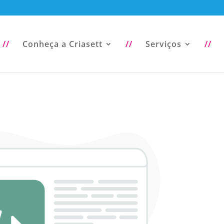
//
Conheça a Criasett
//
Serviços
//