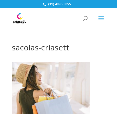
(11) 4996-5055
sacolas-criasett