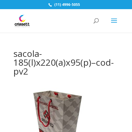
(11) 4996-5055
sacola-
185(l)x220(a)x95(p)–cod-
pv2