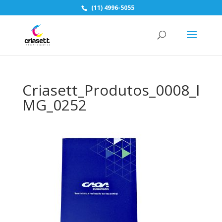
(11) 4996-5055
Criasett_Produtos_0008_I
MG_0252