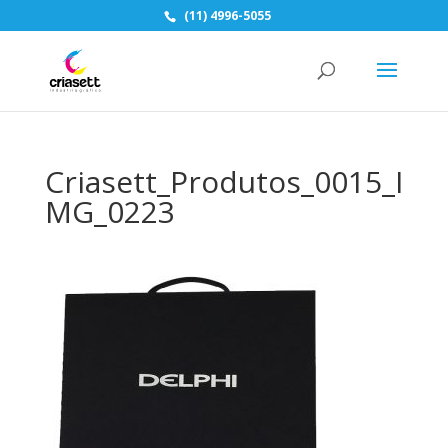
(11) 4996-5055
Criasett_Produtos_0015_I
MG_0223