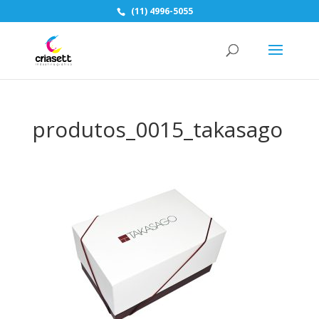
(11) 4996-5055
produtos_0015_takasago