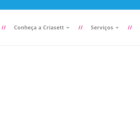
//
Conheça a Criasett
//
Serviços
//