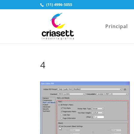
(11) 4996-5055
Principal
4