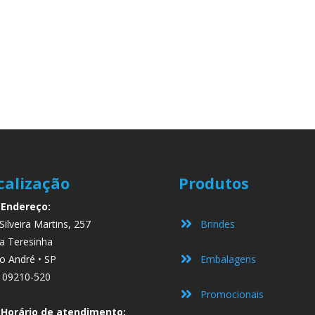
calização
Produtos
Endereço:
Silveira Martins, 257
Brindes
a Teresinha
o André • SP
Embalagens
 09210-520
Promocionais
Horário de atendimento: