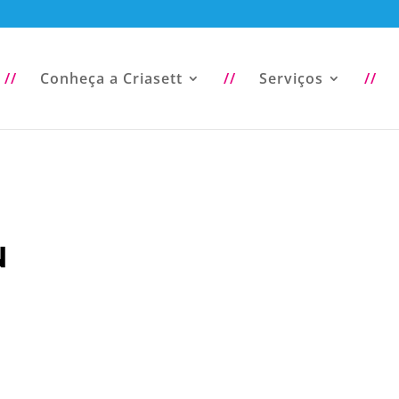
//
Conheça a Criasett
//
Serviços
//