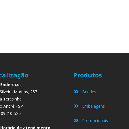
calização
Produtos
Endereço:
Silveira Martins, 257
Brindes
a Teresinha
o André • SP
Embalagens
 09210-520
Promocionais
Horário de atendimento: