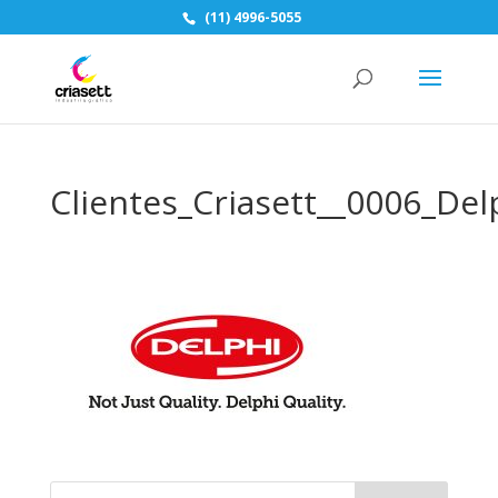
(11) 4996-5055
Clientes_Criasett__0006_Del