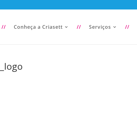
//
Conheça a Criasett
//
Serviços
//
_logo