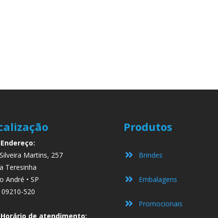
calização
Produtos
Endereço:
Silveira Martins, 257
Brindes
a Teresinha
o André • SP
Embalagens
 09210-520
Promocionais
Horário de atendimento: